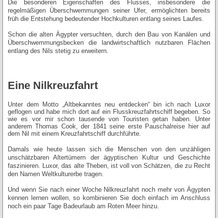
Die besonderen Eigenschaften des Flusses, insbesondere die
regelmäßigen Überschwemmungen seiner Ufer, ermöglichten bereits
früh die Entstehung bedeutender Hochkulturen entlang seines Laufes.
Schon die alten Ägypter versuchten, durch den Bau von Kanälen und
Überschwemmungsbecken die landwirtschaftlich nutzbaren Flächen
entlang des Nils stetig zu erweitern.
Eine Nilkreuzfahrt
Unter dem Motto „Altbekanntes neu entdecken“ bin ich nach Luxor
geflogen und habe mich dort auf ein Flusskreuzfahrtschiff begeben. So
wie es vor mir schon tausende von Touristen getan haben. Unter
anderem Thomas Cook, der 1841 seine erste Pauschalreise hier auf
dem Nil mit einem Kreuzfahrtschiff durchführte.
Damals wie heute lassen sich die Menschen von den unzähligen
unschätzbaren Altertümern der ägyptischen Kultur und Geschichte
faszinieren. Luxor, das alte Theben, ist voll von Schätzen, die zu Recht
den Namen Weltkulturerbe tragen.
Und wenn Sie nach einer Woche Nilkreuzfahrt noch mehr von Ägypten
kennen lernen wollen, so kombinieren Sie doch einfach im Anschluss
noch ein paar Tage Badeurlaub am Roten Meer hinzu.